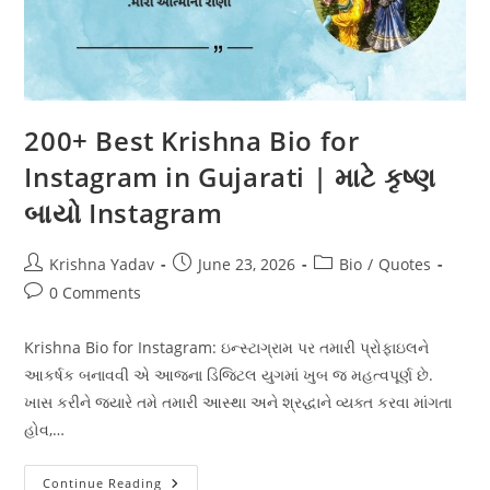
200+ Best Krishna Bio for
Instagram in Gujarati | માટે કૃષ્ણ
બાયો Instagram
Post
Post
Post
Krishna Yadav
June 23, 2026
Bio
/
Quotes
author:
published:
category:
Post
0 Comments
comments:
Krishna Bio for Instagram: ઇન્સ્ટાગ્રામ પર તમારી પ્રોફાઇલને
આકર્ષક બનાવવી એ આજના ડિજિટલ યુગમાં ખુબ જ મહત્વપૂર્ણ છે.
ખાસ કરીને જ્યારે તમે તમારી આસ્થા અને શ્રદ્ધાને વ્યક્ત કરવા માંગતા
હોવ,…
200+
Continue Reading