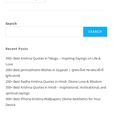
Best
Krishna
Bio
For
Instagram
In
Gujarati
Search
|
માટે
SEARCH
કૃષ્ણ
બાયો
Instagram
Recent Posts
350+ Best Krishna Quotes in Telugu – Inspiring Sayings on Life &
Love
200+ Best Janmashtami Wishes in Gujarati | ગુજરાતીમાં જન્માષ્ટમીની
શુભેચ્છાઓ
250+ Best Radha Krishna Quotes in Hindi- Divine Love & Wisdom
350+ Best Krishna Quotes in Hindi – inspirational, motivational, and
spiritual sayings
300+ Best iPhone Krishna Wallpapers: Divine Aesthetics for Your
Device