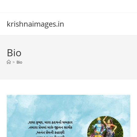
Skip
to
content
krishnaimages.in
Bio
>
Bio