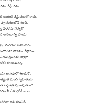
చెడు చేస్తే చెడు.
ది బయటి వస్తువులలో కాదు,
ీ హృదయంలోనే ఉంది.
ని వెతకడం నేర్చుకో,
న ఆనందాన్ని పొందు.
్వేషం మరియు అహంకారం
ధాలను నాశనం చేస్తాయి.
 నియంత్రించడం ద్వారా
ంతిని పొందవచ్చు.
ును అదుపులో ఉంచుకో.
అత్యంత మంచి స్నేహితుడు,
త పెద్ద శత్రువు అవుతుంది.
డం నీ చేతుల్లోనే ఉంది.
జరిగినా అది మంచికి,