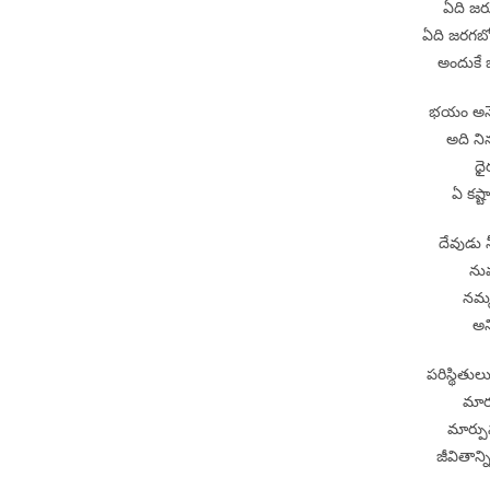
ఏది జర
ఏది జరగబో
అందుకే 
భయం అనే
అది ని
ధై
ఏ కష్
దేవుడు 
నువ
నమ్మ
అన
పరిస్థితు
మార్
మార్పు
జీవితాన