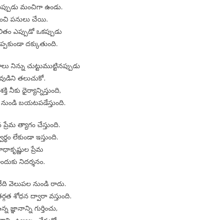
ఎప్పుడు మంచిగా ఉండు.
చి పనులు చేయి.
ితం ఎప్పుడో ఒకప్పుడు
ప్పకుండా దక్కుతుంది.
లు నిన్ను చుట్టుముట్టినప్పుడు
ేవుడిని తలుచుకో.
ి నీకు ధైర్యాన్నిస్తుంది,
నుండి బయటపడేస్తుంది.
ప్రేమ త్యాగం చేస్తుంది.
ార్థం లేకుండా ఇస్తుంది.
ాధాకృష్ణుల ప్రేమ
ందుకు నిదర్శనం.
నేది వెలుపల నుండి రాదు.
్గత శోధన ద్వారా వస్తుంది.
్న జ్ఞానాన్ని గుర్తించు,