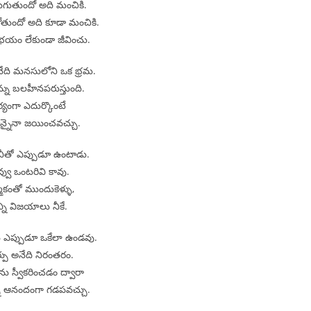
ుగుతుందో అది మంచికి.
తుందో అది కూడా మంచికి.
భయం లేకుండా జీవించు.
ది మనసులోని ఒక భ్రమ.
న్ను బలహీనపరుస్తుంది.
ర్యంగా ఎదుర్కొంటే
టాన్నైనా జయించవచ్చు.
నీతో ఎప్పుడూ ఉంటాడు.
్వు ఒంటరివి కావు.
కంతో ముందుకెళ్ళు,
్ని విజయాలు నీకే.
లు ఎప్పుడూ ఒకేలా ఉండవు.
పు అనేది నిరంతరం.
ను స్వీకరించడం ద్వారా
్ని ఆనందంగా గడపవచ్చు.