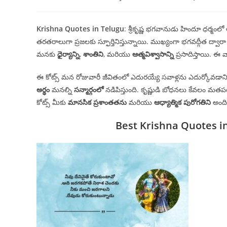
author:
published:
category:
Krishna Quotes in Telugu
: శ్రీకృష్ణ భగవానుడు హిందూ ధర్
తరతరాలుగా ప్రజలకు స్ఫూర్తినిస్తున్నాయి. ముఖ్యంగా భగవద్గీత ద్వారా 
మనకు
ధైర్యాన్ని
,
శాంతిని
, మరియు
ఆత్మవిశ్వాసాన్ని
ప్రసాదిస్తాయి. ఈ వ్
ఈ కోట్స్ మన రోజువారీ జీవితంలో ఎదురయ్యే సవాళ్లను ఎదుర్క
అర్థం
మనల్ని
సన్మార్గంలో
నడిపిస్తుంది. కృష్ణుడి బోధనలు కేవలం మత
కోట్స్ మీకు
మానసిక ప్రశాంతతను
మరియు
ఆధ్యాత్మిక పురోగతిని
అందిస
Best Krishna Quotes i