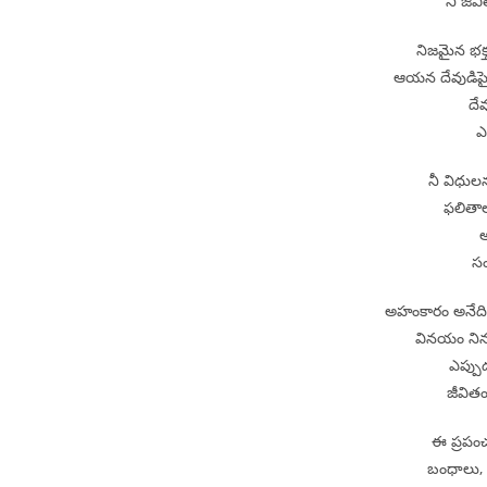
నీ జీవ
నిజమైన భక
ఆయన దేవుడిపై 
దే
ఎ
నీ విధుల
ఫలితాల
అ
సం
అహంకారం అనేద
వినయం నిన్ను
ఎప్ప
జీవిత
ఈ ప్రపంచ
బంధాలు, 