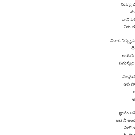
నువ్వు 
మం
దాని ఫల
నీకు త
నిరాశ, నిస్పృహ
ద
ఆయన శక్త
సమస్యల 
నిజమైన 
అది స్వ
ర
అ
జ్ఞానం అ
అది నీ అంతర
నీలో ఉన