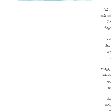
నీవు 
అది జర
నీ
దేవు
ప్ర
గెల
వా
నువ్వు
ఆశించక
అద
ఆన
మన
ఒక 
మ