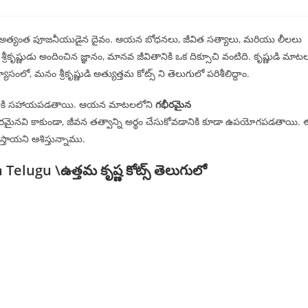
comments:
మంలో అత్యంత పూజనీయుడైన దైవం. ఆయన బోధనలు, జీవిత సత్యాలు, మరియు లీలలు
శ్రీకృష్ణుడు అందించిన జ్ఞానం, మానవ జీవితానికి ఒక దిక్సూచి వంటిది. కృష్ణుడి మాట
యాసంలో, మనం శ్రీకృష్ణుడి అత్యుత్తమ కోట్స్ ని తెలుగులో పరిశీలిద్దాం.
ోవడానికి సహాయపడతాయి. ఆయన మాటలలోని
గభీరమైన
పరమైనవి కాకుండా, జీవన తత్వాన్ని అర్థం చేసుకోవడానికి కూడా ఉపయోగపడతాయి.
్తాయని ఆశిస్తున్నాము.
n Telugu
\ఉత్తమ కృష్ణ కోట్స్ తెలుగులో