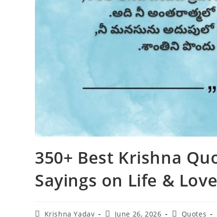
350+ Best Krishna Quo
Sayings on Life & Lov
Post
Post
Post
Krishna Yadav
June 26, 2026
Quotes