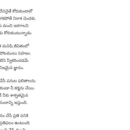
దేనినైతే కోరుకుంటావో
గకపోతే నిరాశ చెందకు.
కు మంచి జరగాలని
డు కోరుకుంటున్నాడు.
తి మనిషి జీవితంలో
ుపోటములు సహజం.
టిని స్వీకరించడమే
నిజమైన జ్ఞానం.
 చేసే పనుల ఫలితాలను
ుండా నీ కర్మను చేయి.
ే నీకు శాశ్వతమైన
ందాన్ని ఇస్తుంది.
ం చేసే ప్రతి పనికి
ప్రతిఫలం ఉంటుంది.
ంచి చేస్తే మంచి,