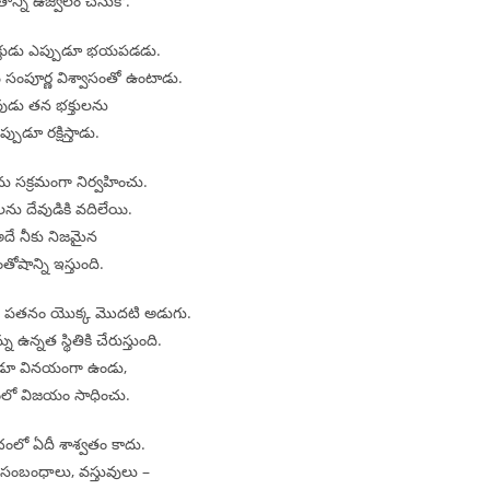
ితాన్ని ఉజ్వలం చేసుకో.
్తుడు ఎప్పుడూ భయపడడు.
సంపూర్ణ విశ్వాసంతో ఉంటాడు.
వుడు తన భక్తులను
ప్పుడూ రక్షిస్తాడు.
ను సక్రమంగా నిర్వహించు.
ను దేవుడికి వదిలేయి.
దే నీకు నిజమైన
తోషాన్ని ఇస్తుంది.
ి పతనం యొక్క మొదటి అడుగు.
 ఉన్నత స్థితికి చేరుస్తుంది.
ుడూ వినయంగా ఉండు,
ంలో విజయం సాధించు.
ంలో ఏదీ శాశ్వతం కాదు.
సంబంధాలు, వస్తువులు –