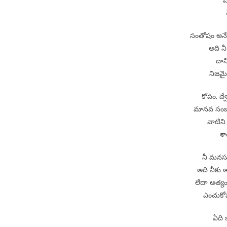
సంతోషం అనే
అది న
దాన్
నిజమై
కోపం, ద
మానవ సంబం
వాటిని
శా
నీ మనస
అది నీకు 
లేదా అత్యం
ఎంచుకోవ
ఏది 