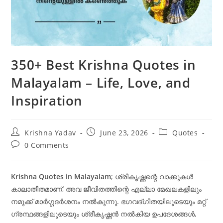
350+ Best Krishna Quotes in
Malayalam – Life, Love, and
Inspiration
Post
Post
Post
Krishna Yadav
June 23, 2026
Quotes
author:
published:
category:
Post
0 Comments
comments:
Krishna Quotes in Malayalam
; ശ്രീകൃഷ്ണന്റെ വാക്കുകൾ
കാലാതീതമാണ്, അവ ജീവിതത്തിന്റെ എല്ലാ മേഖലകളിലും
നമുക്ക് മാർഗ്ഗദർശനം നൽകുന്നു. ഭഗവദ്ഗീതയിലൂടെയും മറ്റ്
ഗ്രന്ഥങ്ങളിലൂടെയും ശ്രീകൃഷ്ണൻ നൽകിയ ഉപദേശങ്ങൾ,