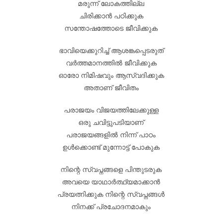
മരുന്ന് ലോകത്തില്ല
ചിരിക്കാൻ പഠിക്കുക
സന്തോഷത്തോടെ ജീവിക്കുക
ഭാവിയെക്കുറിച്ച് ആശങ്കപ്പെടരുത്
വർത്തമാനത്തിൽ ജീവിക്കുക
ഓരോ നിമിഷവും ആസ്വദിക്കുക
അതാണ് ജീവിതം
പരാജയം വിജയത്തിലേക്കുള്ള
ഒരു ചവിട്ടുപടിയാണ്
പരാജയങ്ങളിൽ നിന്ന് പാഠം
ഉൾക്കൊണ്ട് മുന്നോട്ട് പോകുക
നിന്റെ സ്വപ്നങ്ങളെ പിന്തുടരുക
അവയെ യാഥാർത്ഥ്യമാക്കാൻ
പ്രയത്നിക്കുക നിന്റെ സ്വപ്നങ്ങൾ
നിനക്ക് പ്രചോദനമാകും