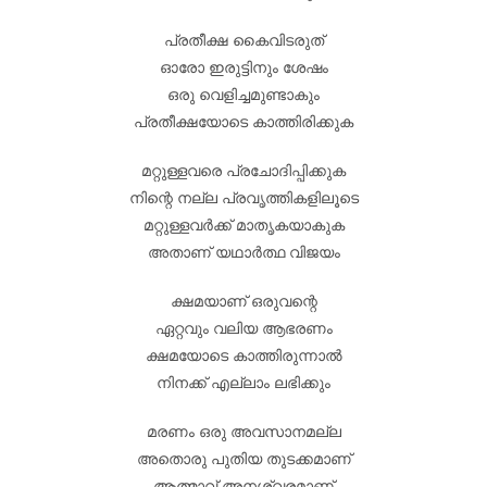
പ്രതീക്ഷ കൈവിടരുത്
ഓരോ ഇരുട്ടിനും ശേഷം
ഒരു വെളിച്ചമുണ്ടാകും
പ്രതീക്ഷയോടെ കാത്തിരിക്കുക
മറ്റുള്ളവരെ പ്രചോദിപ്പിക്കുക
നിന്റെ നല്ല പ്രവൃത്തികളിലൂടെ
മറ്റുള്ളവർക്ക് മാതൃകയാകുക
അതാണ് യഥാർത്ഥ വിജയം
ക്ഷമയാണ് ഒരുവന്റെ
ഏറ്റവും വലിയ ആഭരണം
ക്ഷമയോടെ കാത്തിരുന്നാൽ
നിനക്ക് എല്ലാം ലഭിക്കും
മരണം ഒരു അവസാനമല്ല
അതൊരു പുതിയ തുടക്കമാണ്
ആത്മാവ് അനശ്വരമാണ്