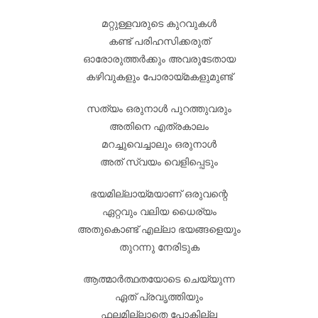
മറ്റുള്ളവരുടെ കുറവുകൾ
കണ്ട് പരിഹസിക്കരുത്
ഓരോരുത്തർക്കും അവരുടേതായ
കഴിവുകളും പോരായ്മകളുമുണ്ട്
സത്യം ഒരുനാൾ പുറത്തുവരും
അതിനെ എത്രകാലം
മറച്ചുവെച്ചാലും ഒരുനാൾ
അത് സ്വയം വെളിപ്പെടും
ഭയമില്ലായ്മയാണ് ഒരുവന്റെ
ഏറ്റവും വലിയ ധൈര്യം
അതുകൊണ്ട് എല്ലാ ഭയങ്ങളെയും
തുറന്നു നേരിടുക
ആത്മാർത്ഥതയോടെ ചെയ്യുന്ന
ഏത് പ്രവൃത്തിയും
ഫലമില്ലാതെ പോകില്ല