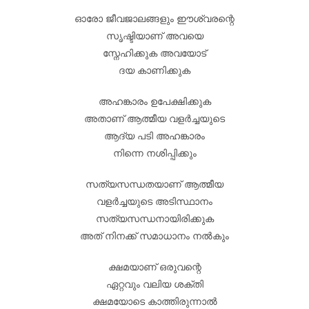
ഓരോ ജീവജാലങ്ങളും ഈശ്വരന്റെ
സൃഷ്ടിയാണ് അവയെ
സ്നേഹിക്കുക അവയോട്
ദയ കാണിക്കുക
അഹങ്കാരം ഉപേക്ഷിക്കുക
അതാണ് ആത്മീയ വളർച്ചയുടെ
ആദ്യ പടി അഹങ്കാരം
നിന്നെ നശിപ്പിക്കും
സത്യസന്ധതയാണ് ആത്മീയ
വളർച്ചയുടെ അടിസ്ഥാനം
സത്യസന്ധനായിരിക്കുക
അത് നിനക്ക് സമാധാനം നൽകും
ക്ഷമയാണ് ഒരുവന്റെ
ഏറ്റവും വലിയ ശക്തി
ക്ഷമയോടെ കാത്തിരുന്നാൽ