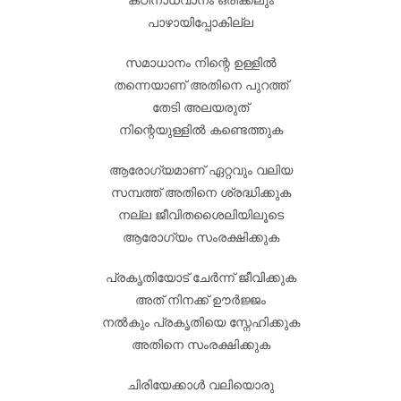
പാഴായിപ്പോകില്ല
സമാധാനം നിന്റെ ഉള്ളിൽ
തന്നെയാണ് അതിനെ പുറത്ത്
തേടി അലയരുത്
നിന്റെയുള്ളിൽ കണ്ടെത്തുക
ആരോഗ്യമാണ് ഏറ്റവും വലിയ
സമ്പത്ത് അതിനെ ശ്രദ്ധിക്കുക
നല്ല ജീവിതശൈലിയിലൂടെ
ആരോഗ്യം സംരക്ഷിക്കുക
പ്രകൃതിയോട് ചേർന്ന് ജീവിക്കുക
അത് നിനക്ക് ഊർജ്ജം
നൽകും പ്രകൃതിയെ സ്നേഹിക്കുക
അതിനെ സംരക്ഷിക്കുക
ചിരിയേക്കാൾ വലിയൊരു