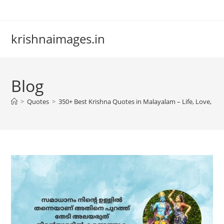
Skip
to
content
krishnaimages.in
Blog
>
Quotes
>
350+ Best Krishna Quotes in Malayalam – Life, Love, and