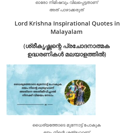
ഓരോ നിമിഷവും വിലപ്പെട്ടതാണ്
അത് പാഴാക്കരുത്
Lord Krishna Inspirational Quotes in
Malayalam
(ശ്രീകൃഷ്ണന്റെ പ്രചോദനാത്മക
ഉദ്ധരണികൾ മലയാളത്തിൽ)
ധൈര്യത്തോടെ മുന്നോട്ട് പോകുക
ഭയം നിന്റെ ശത്രുവാണ്