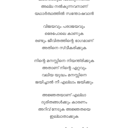
അല്ല നൽകുന്നവനാണ്
യഥാർത്ഥത്തിൽ സന്തോഷവാൻ
വിജയവും പരാജയവും
ഒരേപോലെ കാണുക
രണ്ടും ജീവിതത്തിന്റെ ഭാഗമാണ്
അതിനെ സ്വീകരിക്കുക
നിന്റെ മനസ്സിനെ നിയന്ത്രിക്കുക
അതാണ് നിന്റെ ഏറ്റവും
വലിയ യുദ്ധം മനസ്സിനെ
ജയിച്ചാൽ നീ എല്ലാം ജയിക്കും
അജ്ഞതയാണ് എല്ലാ
ദുരിതങ്ങൾക്കും കാരണം
അറിവ് നേടുക അജ്ഞതയെ
ഇല്ലാതാക്കുക