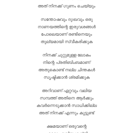
അത് നിനക്ക് ഗുണം ചെയ്യും
സന്തോഷവും ദുഃഖവും ഒരു
നാണയത്തിന്റെ ഇരുവശങ്ങൾ
പോലെയാണ് രണ്ടിനെയും
തുല്യമായി സ്വീകരിക്കുക
നിനക്ക് ചുറ്റുമുള്ള ലോകം
നിന്റെ പ്രതിബിംബമാണ്
അതുകൊണ്ട് നല്ല ചിന്തകൾ
സൃഷ്ടിക്കാൻ ശ്രമിക്കുക
അറിവാണ് ഏറ്റവും വലിയ
സമ്പത്ത് അതിനെ ആർക്കും
കവർന്നെടുക്കാൻ സാധിക്കില്ല
അത് നിനക്ക് എന്നും കൂട്ടുണ്ട്
ക്ഷമയാണ് ഒരുവന്റെ