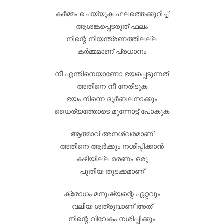
കർമ്മം ചെയ്യുക ഫലത്തെക്കുറിച്ച്
ആശങ്കപ്പെടരുത് ഫലം
നിന്റെ നിയന്ത്രണത്തിലല്ല
കർമ്മമാണ് പ്രധാനം
നീ എന്തിനെയാണോ ഭയപ്പെടുന്നത്
അതിനെ നീ നേരിടുക
ഭയം നിന്നെ ദുർബലനാക്കും
ധൈര്യത്തോടെ മുന്നോട്ട് പോകുക
ആത്മാവ് അനശ്വരമാണ്
അതിനെ ആർക്കും നശിപ്പിക്കാൻ
കഴിയില്ല മരണം ഒരു
പുതിയ തുടക്കമാണ്
ക്രോധം മനുഷ്യന്റെ ഏറ്റവും
വലിയ ശത്രുവാണ് അത്
നിന്റെ വിവേകം നശിപ്പിക്കും